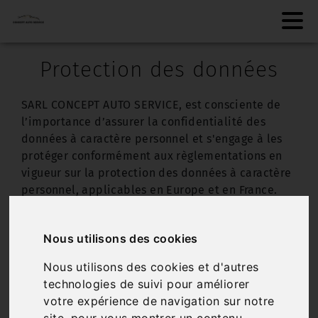
Protection des données
SARL CONCEPT AUTO SERVICE, est consciente de
l’importance d’assurer la confidentialité des
données à caractère personnel et s'engage à les
protéger conformément aux règlementations en
vigueur sur la protection des données à caractère
personnel, applicables en Europe et en France.
Cette politique de protection des données
personnelles a pour objectif d’informer les
Nous utilisons des cookies
utilisateurs sur les engagements et mesures
pratiques pris par SARL CONCEPT AUTO SERVICE
Nous utilisons des cookies et d'autres
afin de veiller au respect de leurs données à
technologies de suivi pour améliorer
caractère personnel lors de l’utilisation de son
votre expérience de navigation sur notre
site internet url site, ci-après dénommé « le Site