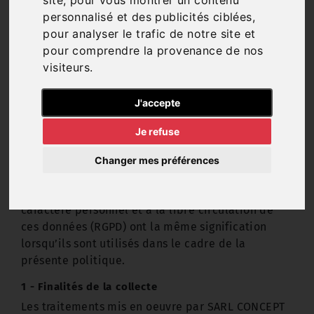
site, pour vous montrer un contenu
». Un « Utilisateur » peut être définit comme
personnalisé et des publicités ciblées,
toute personne utilisant le Site et à qui les
pour analyser le trafic de notre site et
données personnelles se réfèrent.
pour comprendre la provenance de nos
Cette Politique de protection des données
visiteurs.
personnelles s’applique aux traitements de
données à caractère personnel mis en oeuvre par
J'accepte
SARL CONCEPT AUTO SERVICE en sa qualité de
responsable de traitement.
Je refuse
Les termes qui sont définis par le Règlement (UE)
2016/679 du Parlement européen et du Conseil du
Changer mes préférences
27 avril 2016 relatif à la protection des personnes
physiques à l'égard du traitement des données à
caractère personnel et à la libre circulation de
ces données (RGPD) ont la même signification
lorsqu’ils sont utilisés dans le cadre de la
présente politique.
1 - Finalités de la collecte
Les traitements mis en oeuvre par SARL CONCEPT