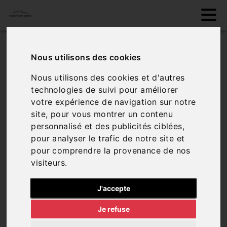
Comparateur de
Nous utilisons des cookies
véhicules
Nous utilisons des cookies et d'autres
technologies de suivi pour améliorer
votre expérience de navigation sur notre
Aucun véhicule dans le comparateur, vous
site, pour vous montrer un contenu
pouvez en ajouter via notre page de véhicules
personnalisé et des publicités ciblées,
pour analyser le trafic de notre site et
pour comprendre la provenance de nos
visiteurs.
Sélectionner des
véhicules
J'accepte
Je refuse